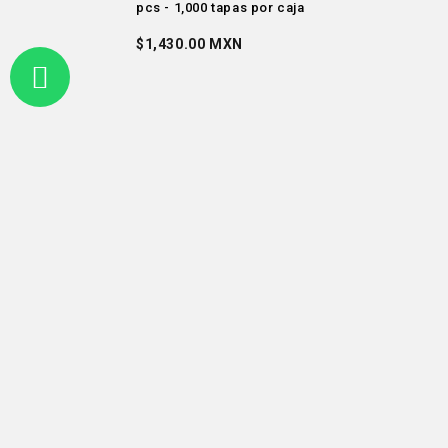
pcs - 1,000 tapas por caja
$1,430.00 MXN
¿Dudas, Preguntas? ¡Contáctanos!
(55) 5016 2121
ventas@cleaningshop.com.mx
Términos, Políticas, Garantía
Marcas
Todos los métodos de pago