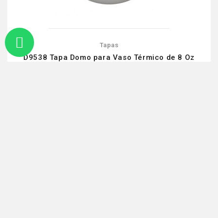
Tapas
D9538 Tapa Domo para Vaso Térmico de 8 Oz
blanca Dixie®
$1,374.60 MXN
Caja con 10 paq de 100 pcs - 1,000 pcs por caja
Añadir Al Carrito
Mostrando 1-9 de 9 artículo(s)
1