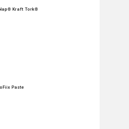
sNap® Kraft Tork®
oFiix Paste