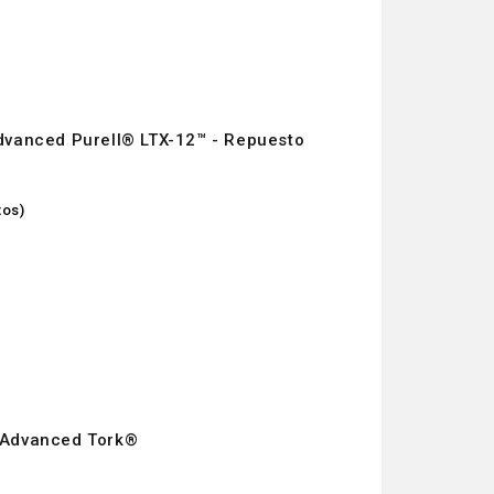
Advanced Purell® LTX-12™ - Repuesto
tos)
l Advanced Tork®