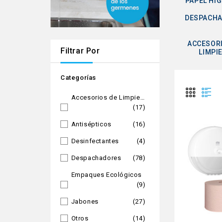
PAPEL HIG
DESPACH
ACCESORI
Filtrar Por
LIMPI
Categorías
Accesorios de Limpieza
(17)
Antisépticos
(16)
Desinfectantes
(4)
Despachadores
(78)
Empaques Ecológicos
(9)
Jabones
(27)
Otros
(14)