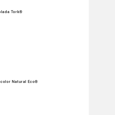
blada Tork®
color Natural Eco®