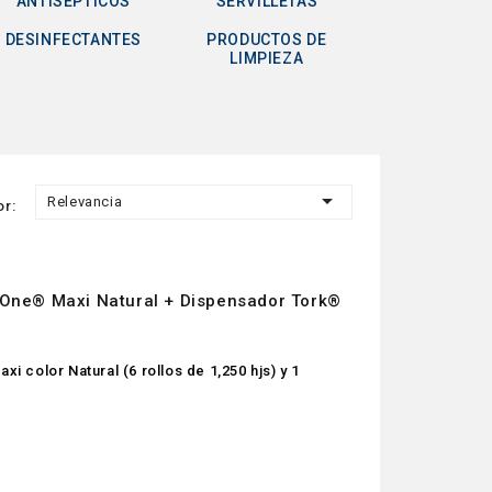
ANTISÉPTICOS
SERVILLETAS
DESINFECTANTES
PRODUCTOS DE
LIMPIEZA

Relevancia
or:
One® Maxi Natural + Dispensador Tork®
i color Natural (6 rollos de 1,250 hjs) y 1