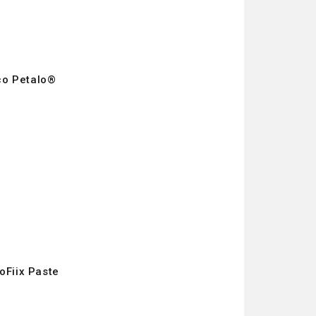
ico Petalo®
oFiix Paste