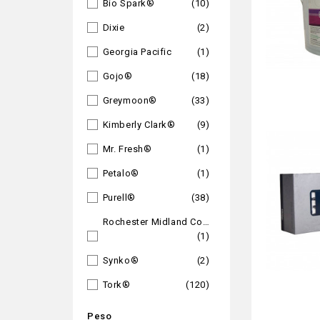
Bio Spark®
(10)
Dixie
(2)
Georgia Pacific
(1)
Gojo®
(18)
Greymoon®
(33)
Kimberly Clark®
(9)
Mr. Fresh®
(1)
Petalo®
(1)
Purell®
(38)
Rochester Midland Corp
(1)
Synko®
(2)
Tork®
(120)
Peso