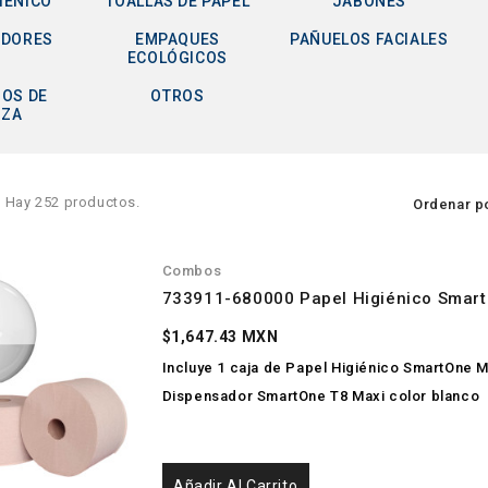
IÉNICO
TOALLAS DE PAPEL
JABONES
ADORES
EMPAQUES
PAÑUELOS FACIALES
ECOLÓGICOS
OS DE
OTROS
EZA
Hay 252 productos.
Ordenar p
Combos
733911-680000 Papel Higiénico Smart
$1,647.43 MXN
Incluye 1 caja de Papel Higiénico SmartOne Max
Dispensador SmartOne T8 Maxi color blanco
Añadir Al Carrito