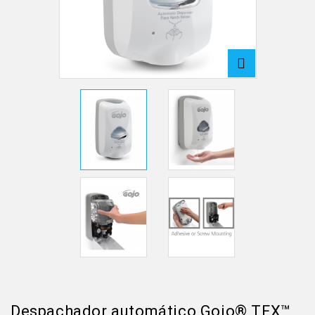
Despachador automático Gojo® TFX™