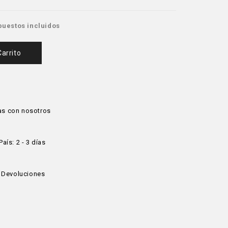
puestos incluidos
Carrito
as con nosotros
aís: 2 - 3 días
e Devoluciones