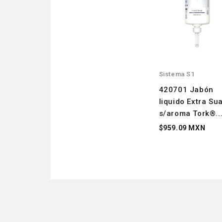
Sistema S1
420701 Jabón
liquido Extra Su
s/aroma Tork®..
$959.09 MXN