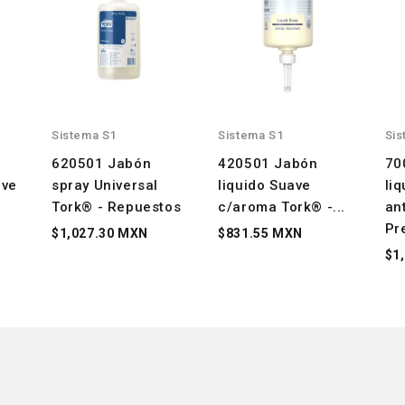
Sistema S1
Sistema S1
Sis
620501 Jabón
420501 Jabón
70
ave
spray Universal
liquido Suave
li
.
Tork® - Repuestos
c/aroma Tork® -...
an
Pr
$1,027.30 MXN
$831.55 MXN
$1