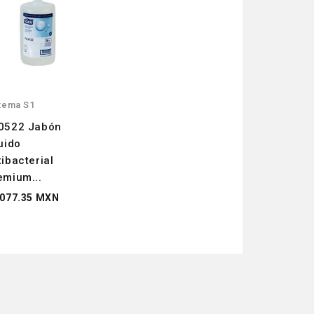
tema S1
0522 Jabón
quido
tibacterial
emium...
,077.35 MXN