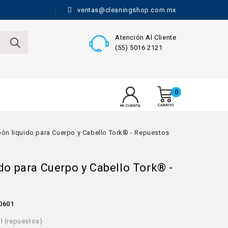
ventas@cleaningshop.com.mx
Atención Al Cliente
(55) 5016 2121
0
ón liquido para Cuerpo y Cabello Tork® - Repuestos
do para Cuerpo y Cabello Tork® -
0601
l (repuestos)