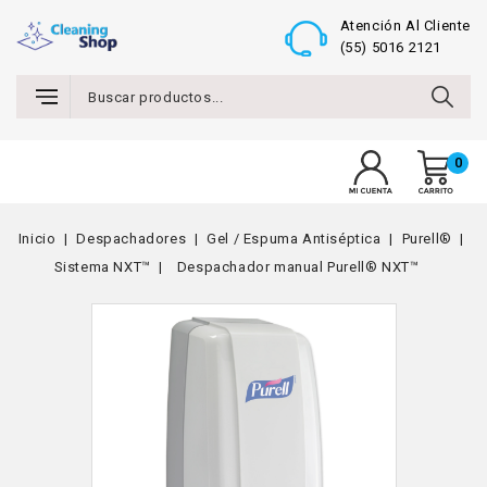
Atención Al Cliente
(55) 5016 2121
0
MENU
Inicio
Despachadores
Gel / Espuma Antiséptica
Purell®
Sistema NXT™
Despachador manual Purell® NXT™