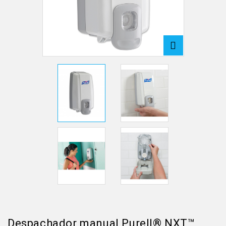
Despachador manual Purell® NXT™